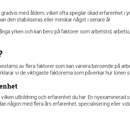
gradvis med åldern, vilket ofta speglar ökad erfarenhet i y
an den stabiliseras eller minskar något i senare år.
många yrken och kan bero på faktorer som arbetstid, arbets
?
estäms av flera faktorer som kan variera beroende på arbe
klarar vi de viktigaste faktorerna som påverkar hur lönen s
renhet
r vilken utbildning och erfarenhet du har. En nyexaminerad 
n någon med flera års erfarenhet, specialisering eller vid