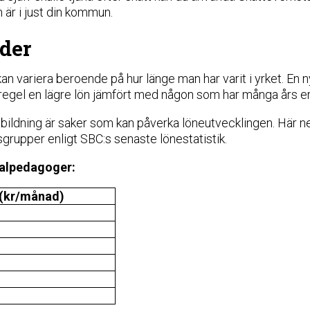
är i just din kommun.
der
an variera beroende på hur länge man har varit i yrket. E
 regel en lägre lön jämfört med någon som har många års e
tbildning är saker som kan påverka löneutvecklingen. Här 
sgrupper enligt SBC:s senaste lönestatistik.
ialpedagoger:
(kr/månad)