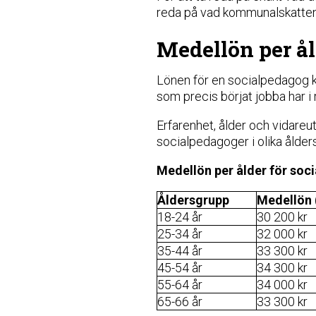
reda på vad kommunalskatten 
Medellön per ål
Lönen för en socialpedagog k
som precis börjat jobba har i
Erfarenhet, ålder och vidareu
socialpedagoger i olika ålder
Medellön per ålder för soc
Åldersgrupp
Medellön 
18-24 år
30 200 kr
25-34 år
32 000 kr
35-44 år
33 300 kr
45-54 år
34 300 kr
55-64 år
34 000 kr
65-66 år
33 300 kr