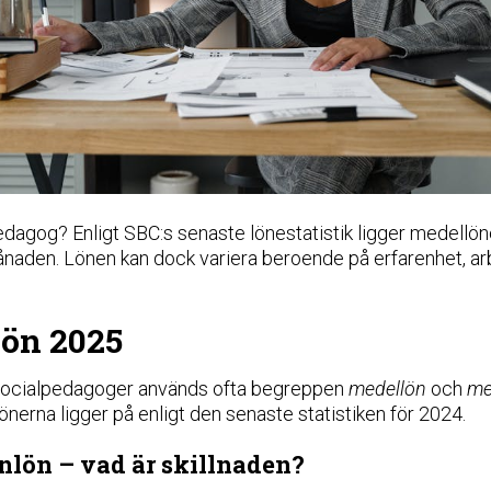
edagog? Enligt SBC:s senaste lönestatistik ligger medellön
ånaden. Lönen kan dock variera beroende på erfarenhet, ar
lön 2025
 socialpedagoger används ofta begreppen
medellön
och
me
önerna ligger på enligt den senaste statistiken för 2024.
lön – vad är skillnaden?