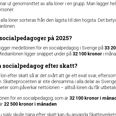
ar ut genomsnittet av alla löner i en grupp. Man lägger helt
rsoner.
lla löner sorteras från den lägsta till den högsta. Det bety
anlönen.
 socialpedagoger på 2025?
ligger medellönen för en socialpedagog i Sverige på
33 2
 Medianlönen ligger snäppet under på
32 100 kronor
i måna
 socialpedagog efter skatt?
ön efter skatt så är det svårt att ge ett exat svar, efterso
on. Skatteprocenten är inte densamma i alla delar av Sverig
eter som påverkar nettolönen – alltså lönen du får utbetald
lönen för en socialpedagog, som är
32 100 kronor i måna
fär
22 500 kronor i månaden
.
u själv skulle tjäna efter skatt kan du använda Skatteverket