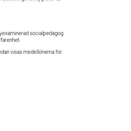
n nyexaminerad socialpedagog
rfarenhet.
nedan visas medellönerna för