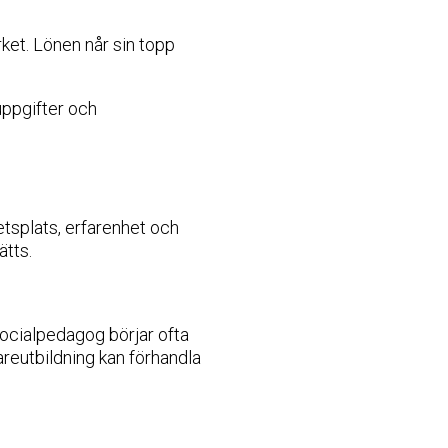
rket. Lönen når sin topp
uppgifter och
tsplats, erfarenhet och
ätts.
socialpedagog börjar ofta
areutbildning kan förhandla