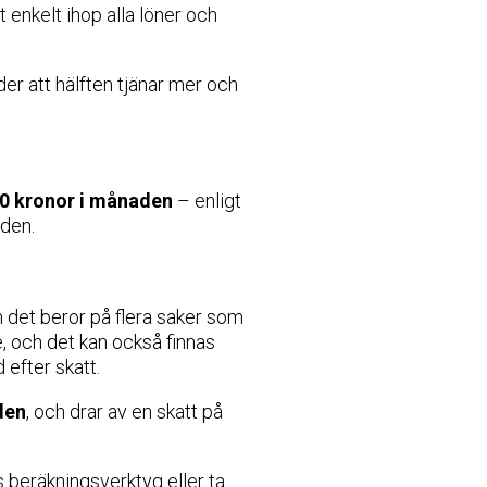
 enkelt ihop alla löner och
der att hälften tjänar mer och
00 kronor i månaden
– enligt
den.
m det beror på flera saker som
e, och det kan också finnas
 efter skatt.
den
, och drar av en skatt på
s beräkningsverktyg eller ta