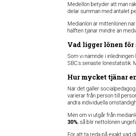
Medellön betyder att man räkn
delar summan med antalet pe
Medianlön är mittenlönen när a
hälften tjänar mindre än medi
Vad ligger lönen för
Som vi nämnde i inledningen 
SBC:s senaste lönestatistik.
Hur mycket tjänar en
När det gäller socialpedagog l
varierar från person till pers
andra individuella omständigh
Men om vi utgår från median
30%
, så blir nettolönen unge
För att ta reda på exakt vad d