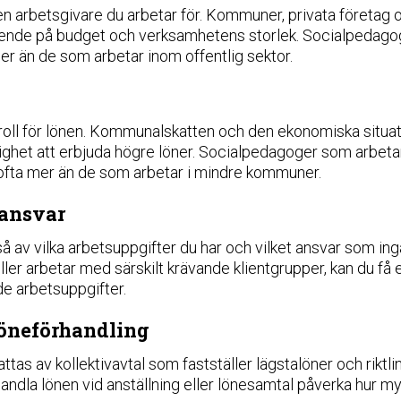
n arbetsgivare du arbetar för. Kommuner, privata företag o
roende på budget och verksamhetens storlek. Socialpedago
ner än de som arbetar inom offentlig sektor.
 roll för lönen. Kommunalskatten och den ekonomiska situati
ighet att erbjuda högre löner. Socialpedagoger som arbeta
ofta mer än de som arbetar i mindre kommuner.
 ansvar
av vilka arbetsuppgifter du har och vilket ansvar som ingår i
ller arbetar med särskilt krävande klientgrupper, kan du få
 arbetsuppgifter.
löneförhandling
s av kollektivavtal som fastställer lägstalöner och riktlin
andla lönen vid anställning eller lönesamtal påverka hur myc