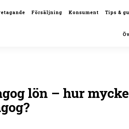
retagande
Försäljning
Konsument
Tips & gu
Öv
gog lön – hur mycket
agog?